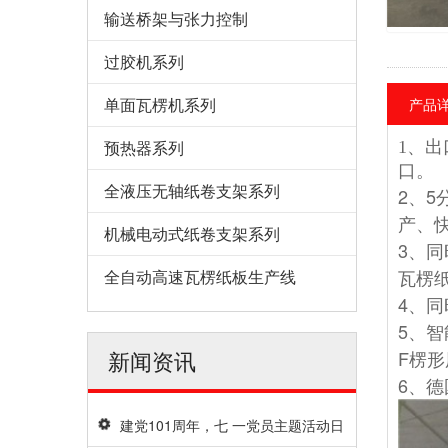
输送桥架与张力控制
过胶机系列
单面瓦楞机系列
产品
预热器系列
1、
口。
全液压无轴纸卷支架系列
2、
产、
机械电动式纸卷支架系列
3、
瓦楞
全自动高速瓦楞纸板生产线
4、
5、
F楞
新闻资讯
6、
建党101周年，七 一党员主题活动日