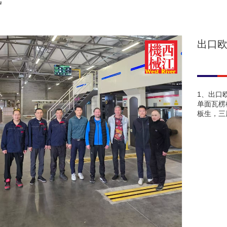
出口
1、出口
单面瓦楞
板生，三