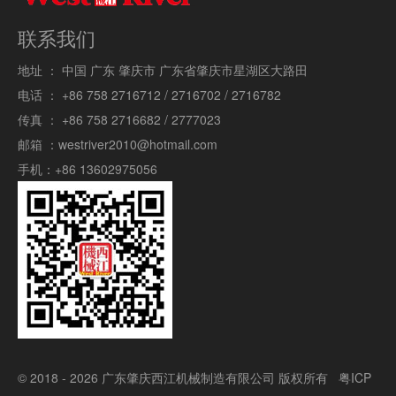
联系我们
地址 ：
中国 广东 肇庆市 广东省肇庆市星湖区大路田
电话 ：
+86 758 2716712 / 2716702 / 2716782
传真 ：
+86 758 2716682 / 2777023
邮箱 ：
westriver2010@hotmail.com
手机：
+86 13602975056
© 2018 - 2026 广东肇庆西江机械制造有限公司 版权所有
粤ICP