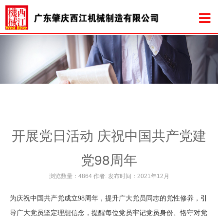
开展党日活动 庆祝中国共产党建
党98周年
浏览数量：4864 作者: 发布时间：2021年12月
为庆祝中国共产党成立98周年，提升广大党员同志的党性修养，引
导广大党员坚定理想信念，提醒每位党员牢记党员身份、恪守对党