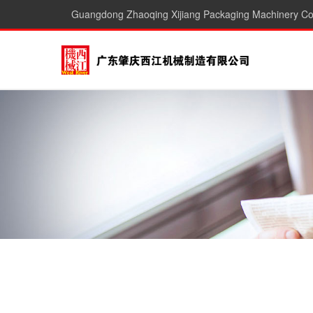
Guangdong Zhaoqing Xijiang Packaging Machinery Co.