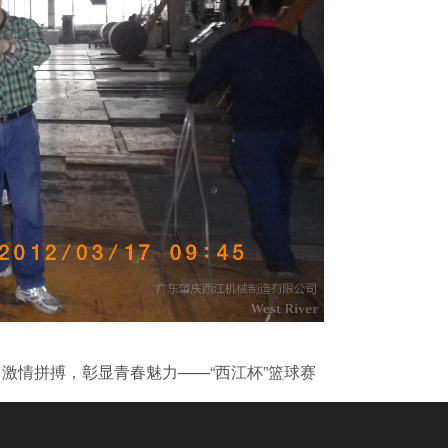
激情拼搏，彰显青春魅力——“西江杯”篮球赛