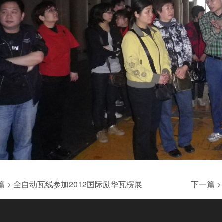
 >
全自动瓦线参加2012国际励华瓦楞展
下一篇 >