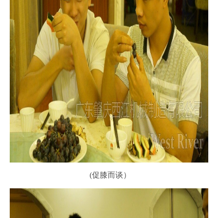
(促膝而谈）