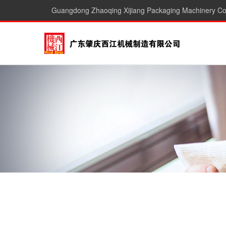
Guangdong Zhaoqing Xijiang Packaging Machinery Co.