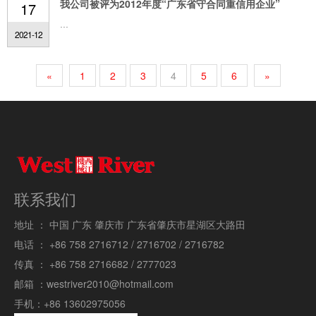
我公司被评为2012年度“广东省守合同重信用企业”
17
...
2021-12
«
1
2
3
4
5
6
»
联系我们
地址 ：
中国 广东 肇庆市 广东省肇庆市星湖区大路田
电话 ：
+86 758 2716712 / 2716702 / 2716782
传真 ：
+86 758 2716682 / 2777023
邮箱 ：
westriver2010@hotmail.com
手机：
+86 13602975056