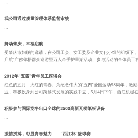
...
我公司通过质量管理体系监督审核
...
舞动肇庆，幸福启航
受肇庆市妇联的邀请，在公司工会、女工委及企业文化小组的组织下，20
启航”广佛肇梧群众巡游暨万人牵手护星湖活动。参与活动的全体员工在整
2012年“五四”青年员工座谈会
红色的五月，火红的青春。为纪念伟大的“五四”爱国运动93周年，激
业，积极投身到公司跨越式发展的实践中去，5月4日下午，西江机械在公司
积极参与国际竞争出口全球的2500高新瓦楞纸板设备
...
激情拼搏，彰显青春魅力——“西江杯”篮球赛