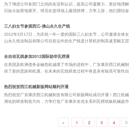
为了增进公司各部门之间的友谊和认识，提高公司凝聚力，更好地理解合
日如火如荼地展开。球员在篮球场上顽强拼搏，力争上游，他们团结奋进
三八妇女节参观西江-佛山永久生产线
2012年3月17日，为庆祝一年一度的国际三八妇女节，公司邀请全
山永久纸业制品有限公司目前运作的生产线是计算机控制高速宽幅五层瓦楞
全自动瓦线参加2012国际励华瓦楞展
在美国及欧洲债务金融危机减缓了市场的进程中，广东肇庆西江机械制
供了新的思路和机遇。在未来的瓦线研发过程中将是具有较高可靠性自动
热烈祝贺西江机械新版网站顺利开通
热烈祝贺广东肇庆西江机械制造有限公司新版网站成功开通！西江机械
越南三星电视机包装瓦楞纸板生产线样版
高速智能化瓦楞纸板生产线样版
洲化的研发制造方向，力争打造广东肇庆名优全系列瓦楞纸板机械超市，
«
1
2
3
4
5