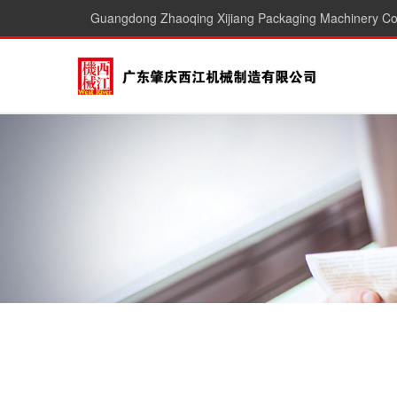
Guangdong Zhaoqing Xijiang Packaging Machinery Co.