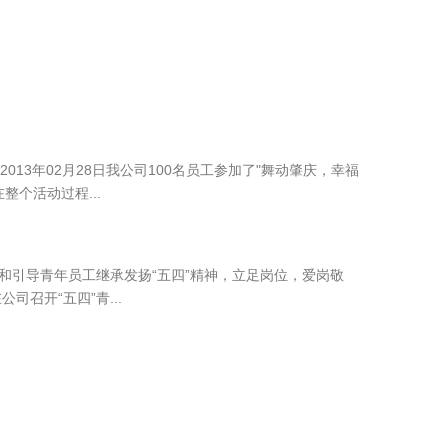
13年02月28日我公司100名员工参加了"舞动肇庆，幸福
个活动过程...
励和引导青年员工继承发扬“五四”精神，立足岗位，爱岗敬
召开“五四”青...