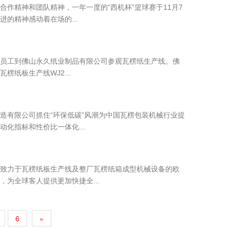
作精神和团队精神，一年一度的“西机杯”篮球赛于11月7
的精神感动着在场的...
体女员工到佛山永久纸业制品有限公司参观瓦楞纸生产线。佛
纸板生产线WJ2...
造有限公司抓住“环保低碳”风潮为中国瓦楞包装机械行业提
化指标和性价比一体化...
致力于瓦楞纸板生产线及整厂瓦楞纸箱成型机械设备的欧
出口以色列全自动两层单面瓦纸板生产线样版
为全球客人提供更加快捷全...
6
»