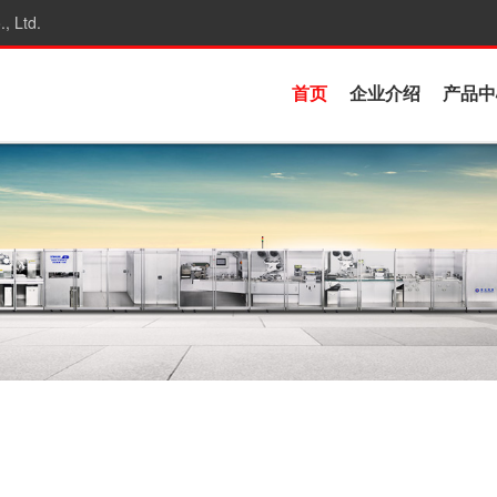
, Ltd.
首页
企业介绍
产品中