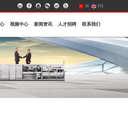
简
EN
心
视频中心
新闻资讯
人才招聘
联系我们